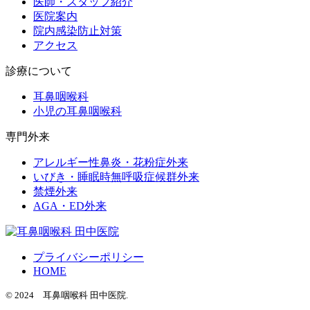
医師・スタッフ紹介
医院案内
院内感染防止対策
アクセス
診療について
耳鼻咽喉科
小児の耳鼻咽喉科
専門外来
アレルギー性鼻炎・花粉症外来
いびき・睡眠時無呼吸症候群外来
禁煙外来
AGA・ED外来
プライバシーポリシー
HOME
© 2024 耳鼻咽喉科 田中医院.