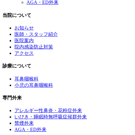
AGA・ED外来
当院について
お知らせ
医師・スタッフ紹介
医院案内
院内感染防止対策
アクセス
診療について
耳鼻咽喉科
小児の耳鼻咽喉科
専門外来
アレルギー性鼻炎・花粉症外来
いびき・睡眠時無呼吸症候群外来
禁煙外来
AGA・ED外来